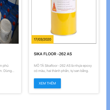
17/03/2020
SIKA FLOOR -262 AS
ơn phủ
MÔ TẢ Sikafloor -262 AS là nhựa epoxy
ần. Dùng
có màu, hai thành phần, tự san bằng.
, vữa...
XEM THÊM