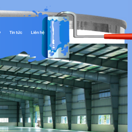
y
Tin tức
Liên hệ