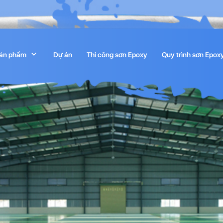
ản phẩm
Dự án
Thi công sơn Epoxy
Quy trình sơn Epox