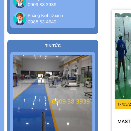
0909 38 3939
Phòng Kinh Doanh
0988 53 4649
TIN TỨC
17/03/
MAST