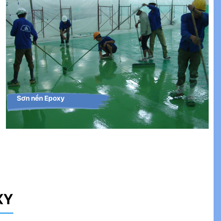
Sơn nền Epoxy
XY