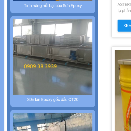
ASTERT
Tính năng nổi bật của Sơn Epoxy
tự phẳn
phẩm c
chứa du
XE
chọn lọ
có độ c
nên rất
trùng
Sơn lăn Epoxy gốc dầu CT20