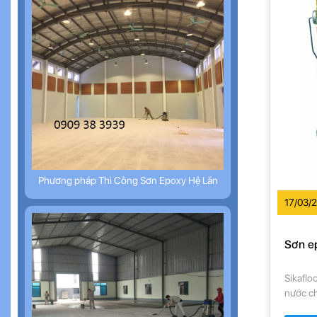
Phương pháp Thi Công Sơn Epoxy Hệ Lăn
17/03/
Sơn e
2530
Sikaflo
nước ch
2530 N