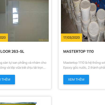
2020
17/03/2020
FLOOR 263-SL
MASTERTOP 1110
ng sàn tự san phẳng và nhám cho
Mastertop 1110 là hệ thống s
ông và lớp vữa trát chịu tải trọng
Epoxy gốc nước, 2 thành ph
từ vừa đến cao như nhà kho, hội
phủ bảo vệ các bề mặt bê tông
 nhà xưởng, gara, đường có mái
M THÊM
XEM THÊM
ệ thống sàn nhám được dùng
ng nơi ẩm ướt , nhà xưởng chế
ớc uống các loại, công nghiệp
hẩm, xưởng bảo dưỡng máy