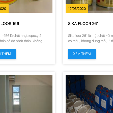
2020
17/03/2020
FLOOR 156
SIKA FLOOR 261
or -156 là chất nhựa epoxy 2
Sikafloor 261 là một chất kết 
hần có độ nhớt thấp, không
có màu, không dung môi, 2 
ôi.
có độ nhớt thấp. Nhờ vào độ 
nên có thể thi công các lớp p
M THÊM
XEM THÊM
san bằng và lớp phủ độn cát 
nhám