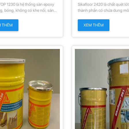
OP 1230 là hệ thống sàn epoxy
Sikafloor 2420 là chất quét ló
g, bóng, không có khe nối, sản
thành phần có chứa dung môi
ó gốc epoxy cao cấp, không
với chất hỗ trợ tăng độ bám d
ng môi và được trộn với cốt liệu
M THÊM
XEM THÊM
c tiêu chuẩn. Hệ thống sàn này
hịu mài mòn cao, phẳng láng
 dễ vệ sinh trong môi trường vô