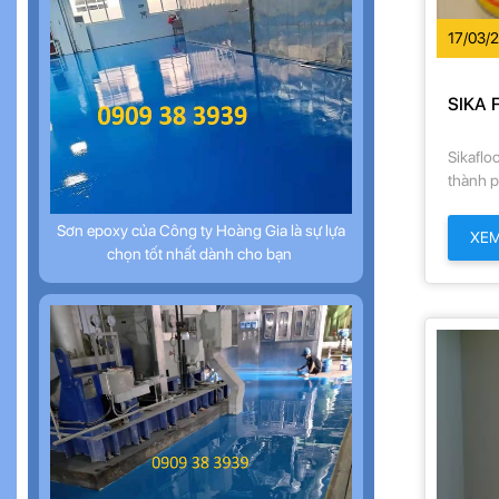
17/03/
SIKA 
Sikaflo
thành p
dung m
Sơn epoxy của Công ty Hoàng Gia là sự lựa
XE
chọn tốt nhất dành cho bạn