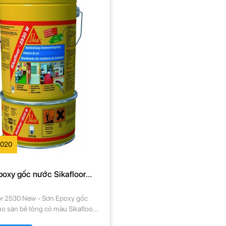
2020
poxy gốc nước Sikafloor
or 2530 New - Sơn Epoxy gốc
o sàn bê tông có màu Sikafloor
EW - Lớp phủ sàn gốc nhựa