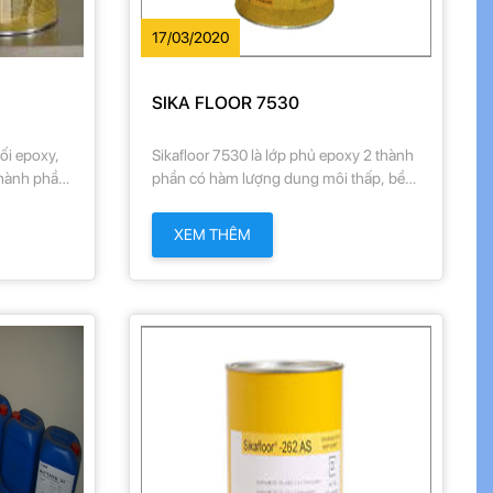
17/03/2020
SIKA FLOOR 7530
nối epoxy,
Sikafloor 7530 là lớp phủ epoxy 2 thành
thành phần
phần có hàm lượng dung môi thấp, bề
nhớt thấp
mặt hoàn thiện nhám.
hủ dày tự
XEM THÊM
có bề mặt