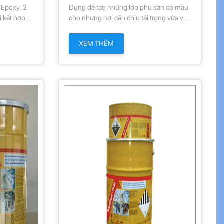
t Epoxy, 2
Dụng để tạo những lớp phủ sàn có màu
 kết hợp
cho nhưng nơi cần chịu tải trọng vừa và
ính.
nhẹ. Phủ lên bê tông, lớp trát xi măng,
tấm ốp xi măng sợi vữa epoxy dùng cho
XEM THÊM
xưởng sản xuất, nhà kho, phòng trưng
bày, gara đậu xe, khu vực ẩm ướt và
những khu vực bảo vệ dân sự. Là một
chất bảo vệ chống sự xâm thực của
muối cho tường trong đường hầm
không tiếp xúc trực tiếp với mưa nắng.