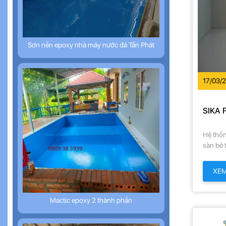
Sơn nền epoxy nhà máy nước đá Tấn Phát
17/03/
SIKA 
Hệ thố
sàn bê t
từ vữa 
trường,
XE
dốc… H
cho nhữ
biến nư
Mactic epoxy 2 thành phần
thực p
bay….