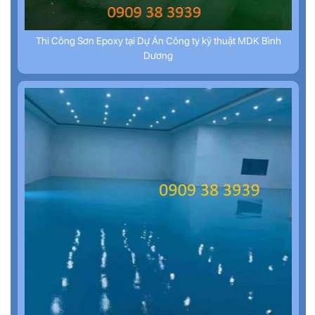
Thi Công Sơn Epoxy tại Dự Án Công ty kỹ thuật MDK Bình
Dương