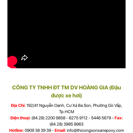
CÔNG TY TNHH ĐT TM DV HOÀNG GIA (Đậu
được xe hơi)
Địa Chỉ:
192/41 Nguyễn Oanh, Cư Xá Ba Son, Phường Gò Vấp,
Tp.HCM
Điện thoại:
(84.28) 2200 9858 - 6275 9112 - 5446 5679 -
Fax:
(84.28) 3985 8963
Hotline:
0909 38 39 39 -
Email:
info@thicongsonsanepoxy.com