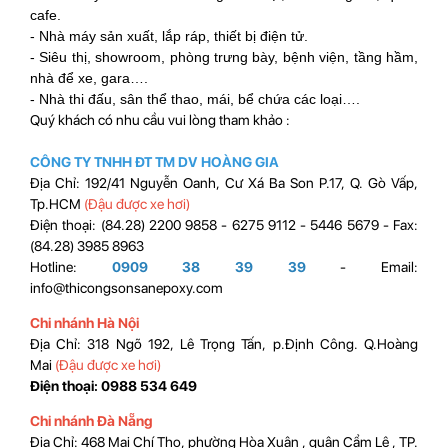
cafe.
- Nhà máy sản xuất, lắp ráp, thiết bị điện tử.
- Siêu thị, showroom, phòng trưng bày, bệnh viện, tầng hầm,
nhà để xe, gara….
- Nhà thi đấu, sân thể thao, mái, bể chứa các loại….
Quý khách có nhu cầu vui lòng tham khảo :
CÔNG TY TNHH ĐT TM DV HOÀNG GIA
Địa Chỉ: 192/41 Nguyễn Oanh, Cư Xá Ba Son P.17, Q. Gò Vấp,
Tp.HCM
(Đậu được xe hơi)
Điện thoại: (84.28) 2200 9858 - 6275 9112 - 5446 5679 - Fax:
(84.28) 3985 8963
Hotline:
0909 38 39 39
- Email:
info@thicongsonsanepoxy.com
Chi nhánh Hà Nội
Địa Chỉ: 318 Ngõ 192, Lê Trọng Tấn, p.Định Công. Q.Hoàng
Mai
(Đậu được xe hơi)
Điện thoại: 0988 534 649
Chi nhánh Đà Nẵng
Địa Chỉ: 468 Mai Chí Thọ, phường Hòa Xuân , quận Cẩm Lệ , TP.