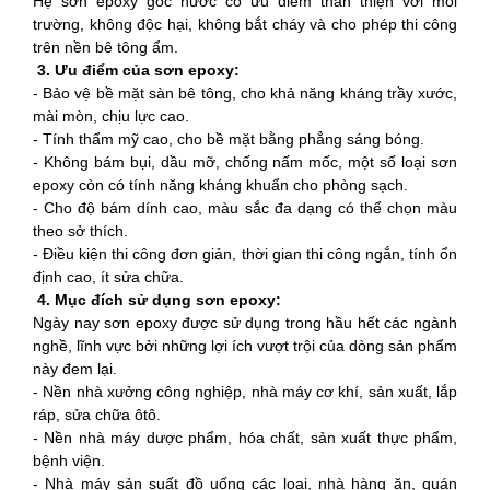
Hệ sơn epoxy gốc nước có ưu điểm thân thiện với môi
trường, không độc hại, không bắt cháy và cho phép thi công
trên nền bê tông ẩm.
3. Ưu điểm của sơn epoxy:
- Bảo vệ bề mặt sàn bê tông, cho khả năng kháng trầy xước,
mài mòn, chịu lực cao.
- Tính thẩm mỹ cao, cho bề mặt bằng phẳng sáng bóng.
- Không bám bụi, dầu mỡ, chống nấm mốc, một số loại sơn
epoxy còn có tính năng kháng khuẩn cho phòng sạch.
- Cho độ bám dính cao, màu sắc đa dạng có thể chọn màu
theo sở thích.
- Điều kiện thi công đơn giản, thời gian thi công ngắn, tính ổn
định cao, ít sửa chữa.
4. Mục đích sử dụng sơn epoxy:
Ngày nay sơn epoxy được sử dụng trong hầu hết các ngành
nghề, lĩnh vực bởi những lợi ích vượt trội của dòng sản phẩm
này đem lại.
- Nền nhà xưởng công nghiệp, nhà máy cơ khí, sản xuất, lắp
ráp, sửa chữa ôtô.
- Nền nhà máy dược phẩm, hóa chất, sản xuất thực phẩm,
bệnh viện.
- Nhà máy sản suất đồ uống các loại, nhà hàng ăn, quán