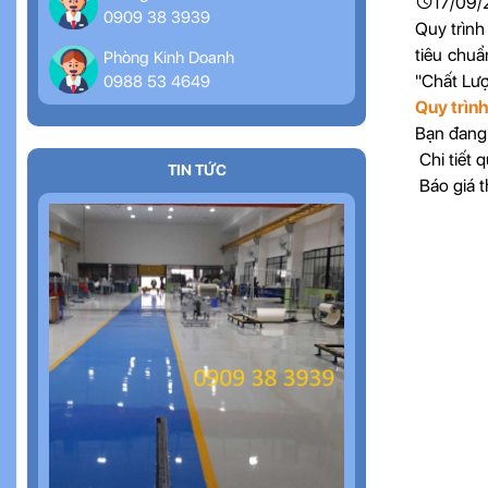
17/09/
0909 38 3939
Quy trình
tiêu chuẩ
Phòng Kinh Doanh
"Chất Lượ
0988 53 4649
Quy trình
Bạn đang 
Chi tiết
TIN TỨC
Báo giá 