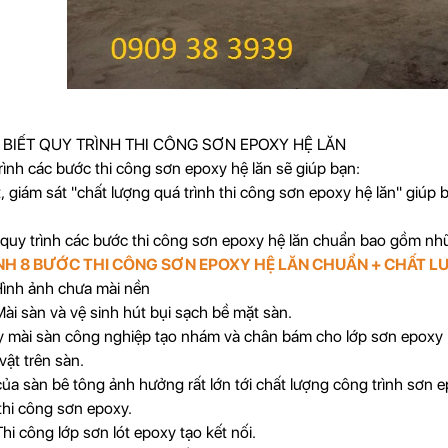
 BIẾT QUY TRÌNH THI CÔNG SƠN EPOXY HỆ LĂN
trình các bước thi công sơn epoxy hệ lăn sẽ giúp bạn:
, giám sát "chất lượng quá trình thi công sơn epoxy hệ lăn" giú
uy trình các bước thi công sơn epoxy hệ lăn chuẩn bao gồm nh
NH 8 BƯỚC THI CÔNG SƠN EPOXY HỆ LĂN CHUẨN + CHẤT 
ình ảnh chưa mài nền
ài sàn và vệ sinh hút bụi sạch bề mặt sàn.
mài sàn công nghiệp tạo nhám và chân bám cho lớp sơn epoxy liên
vật trên sàn.
ủa sàn bê tông ảnh hưởng rất lớn tới chất lượng công trình sơn e
 thi công sơn epoxy.
hi công lớp sơn lót epoxy tạo kết nối.