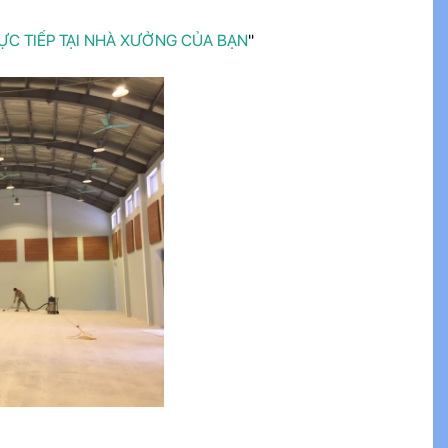
ỰC TIẾP TẠI NHÀ XƯỞNG CỦA BẠN
"