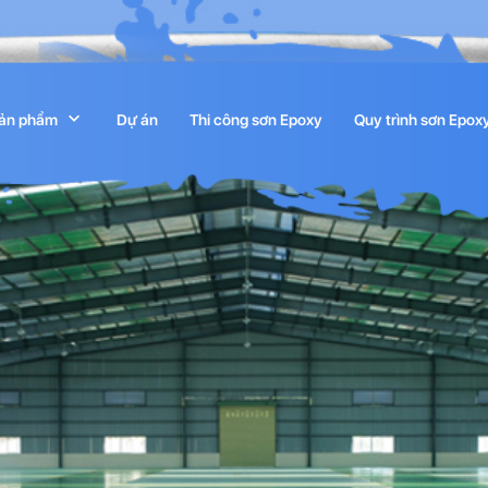
ản phẩm
Dự án
Thi công sơn Epoxy
Quy trình sơn Epox