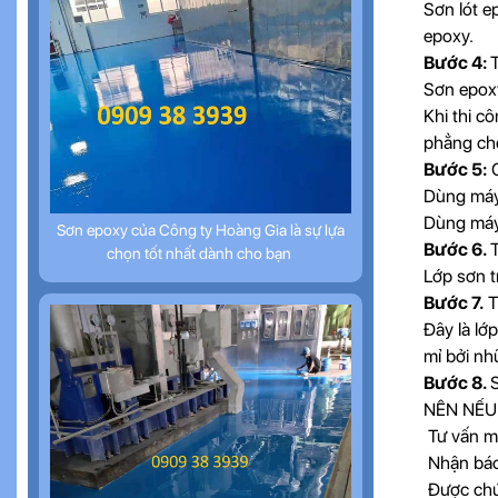
Sơn lót e
epoxy.
Bước 4:
T
Sơn epoxy
Khi thi c
phẳng cho
Bước 5:
C
Dùng máy 
Dùng máy 
Sơn epoxy của Công ty Hoàng Gia là sự lựa
Bước 6.
T
chọn tốt nhất dành cho bạn
Lớp sơn t
Bước 7.
T
Đây là lớ
mỉ bởi nh
Bước 8.
NÊN NẾU
Tư vấn mi
Nhận báo 
Được chún