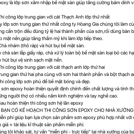
poxy là lớp sơn xâm nhập bề mặt sàn giúp tăng cường bám dính và 
hi công lớp trung gian với cát Thạch Anh lớp thứ nhất
 lớp sơn trung gian thứ nhất công ty Hòang Gia chúng tôi làm cù
ông cần trộn đều đúng tỷ lệ hai thành phần của sơn,rồi dùng bàn 
 mặt nền,giúp tăng thẩm mỹ khi làm lớp tiếp theo.
hà nhám (thô ráp) và hút bụi bề mặt sàn.
chà sàn lắp giấy ráp, chà xử lý toàn bộ bề mặt sàn loại bỏ các hạ
hút bụi vệ sinh sạch mặt nền.
hi công lớp trung gian với cát thạch anh lớp thứ hai
rung gian thứ hai pha cùng với sơn hai thành phần và bột thạch an
hi công lớp sơn phủ để bề mặt bóng và đẹp.
p sơn epoxy hoàn thiện quyết định chính đến chất lượng và tính t
ững người thợ có nhiều năm kinh nghiệm và tay nghề cao.
Sau hoàn thiện thi công sơn hệ lăn epoxy
 BẠN CÓ KẾ HOẠCH THI CÔNG SƠN EPOXY CHO NHÀ XƯỞNG
ễn phí giúp bạn lựa chọn sản phẩm sơn epoxy phù hợp nhất với
giá + tài liệu kĩ thuật sản phẩm miễn phí.
g tôi khảo sát, tư vấn "miễn phí - trực tiếp" tại nhà xưởng của b