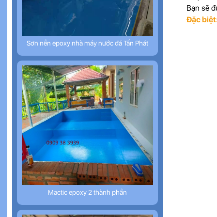
Bạn sẽ đư
Đặc biệt
Sơn nền epoxy nhà máy nước đá Tấn Phát
Mactic epoxy 2 thành phần