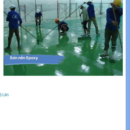
Sơn nền Epoxy
ệ Lăn