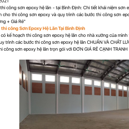
2021
 thi công sơn epoxy hệ lăn - tại Bình Định: Chi tiết khái niệm sơn
n cho thi công sơn epoxy và quy trình các bước thi công sơn e
ng + Giá Rẻ"
 thi công Sơn Epoxy Hệ Lăn Tại Bình Định
có kế hoạch thi công sơn epoxy hệ lăn cho nhà xưởng của mình 
 quy trình các bước thi công sơn epoxy hệ lăn CHUẨN VÀ CHẤT 
thi công sơn epoxy hệ lăn trọn gói với ĐƠN GIÁ RẺ CẠNH TRANH