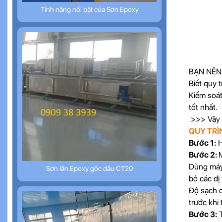
Tính năng nổi bật của Sơn Epoxy
BẠN NÊN
Biết quy 
Kiểm soát
tốt nhất.
>>> Vậy q
QUY TRÌ
Bước 1:
H
Bước 2:
M
Dùng máy 
Sơn lăn Epoxy gốc dầu CT20
bỏ các dị 
Độ sạch c
trước khi
Bước 3:
T