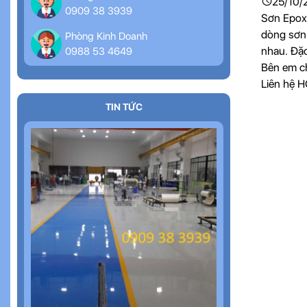
25/10/
0909 38 3939
Sơn Epoxy
dòng sơn 
Phòng Kinh Doanh
nhau. Đặc
0988 53 4649
Bên em c
Liên hệ 
TIN TỨC