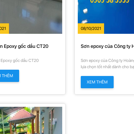
2021
08/10/2021
ăn Epoxy gốc dầu CT20
Sơn epoxy của Công ty 
Gia là sự lựa chọn tốt n
cho bạn
n Epoxy gốc dầu CT20
Sơn epoxy của Công ty Hoàng
lựa chọn tốt nhất dành cho b
M THÊM
XEM THÊM