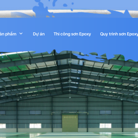
ản phẩm
Dự án
Thi công sơn Epoxy
Quy trình sơn Epox