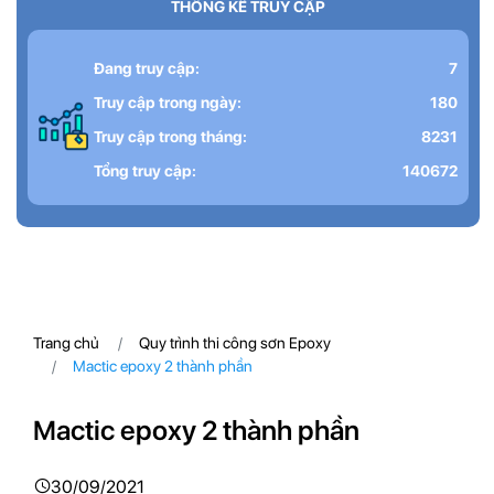
THỐNG KÊ TRUY CẬP
Đang truy cập:
7
Truy cập trong ngày:
180
Truy cập trong tháng:
8231
Tổng truy cập:
140672
Trang chủ
Quy trình thi công sơn Epoxy
Mactic epoxy 2 thành phần
Mactic epoxy 2 thành phần
30/09/2021