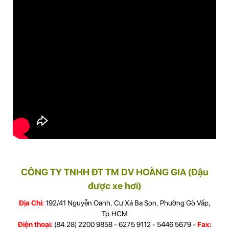
CÔNG TY TNHH ĐT TM DV HOÀNG GIA (Đậu
được xe hơi)
Địa Chỉ:
192/41 Nguyễn Oanh, Cư Xá Ba Son, Phường Gò Vấp,
Tp.HCM
Điện thoại:
(84.28) 2200 9858 - 6275 9112 - 5446 5679 -
Fax: