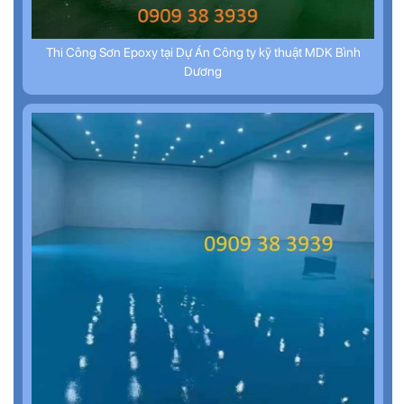
Thi Công Sơn Epoxy tại Dự Án Công ty kỹ thuật MDK Bình
Dương