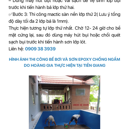
– Dùng máy hút bụt hoặc vải sạch để vệ sinh lớp bụi
trước khi tiến hành bả lớp thứ hai.
✅Bước 3: Thi công mactic sàn nền lớp thứ 2( Lưu ý tổng
độ dày tối đa 2 lớp bả là 1mm).
Thực hiện tương tự lớp thứ nhất. Chờ 12- 24 giờ cho bề
mặt cứng lại, sau đó dùng máy hút bụi hoặc chổi quét
sạch bụi trước khi tiến hành sơn lớp lót.
Liên hệ:
0909 38 3939
HÌNH ẢNH THI CÔNG BỂ BƠI VÀ SƠN EPOXY CHỐNG NGẤM
DO HOÀNG GIA THỰC HIỆN TẠI TIỀN GIANG