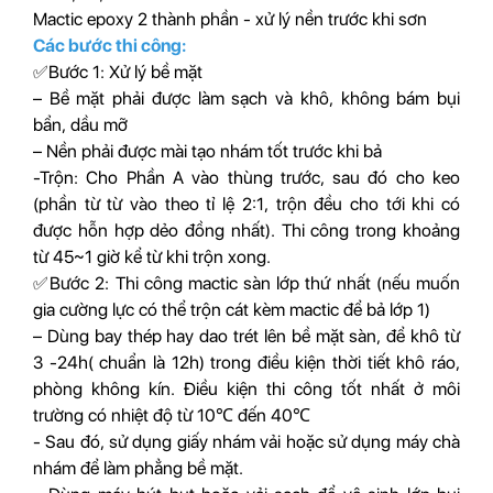
Mactic epoxy 2 thành phần - xử lý nền trước khi sơn
Các bước thi công:
✅Bước 1: Xử lý bề mặt
– Bề mặt phải được làm sạch và khô, không bám bụi
bẩn, dầu mỡ
– Nền phải được mài tạo nhám tốt trước khi bả
-Trộn: Cho Phần A vào thùng trước, sau đó cho keo
(phần từ từ vào theo tỉ lệ 2:1, trộn đều cho tới khi có
được hỗn hợp dẻo đồng nhất). Thi công trong khoảng
từ 45~1 giờ kể từ khi trộn xong.
✅Bước 2: Thi công mactic sàn lớp thứ nhất (nếu muốn
gia cường lực có thể trộn cát kèm mactic để bả lớp 1)
– Dùng bay thép hay dao trét lên bề mặt sàn, để khô từ
3 -24h( chuẩn là 12h) trong điều kiện thời tiết khô ráo,
phòng không kín. Điều kiện thi công tốt nhất ở môi
trường có nhiệt độ từ 10℃ đến 40℃
- Sau đó, sử dụng giấy nhám vải hoặc sử dụng máy chà
nhám để làm phẳng bề mặt.